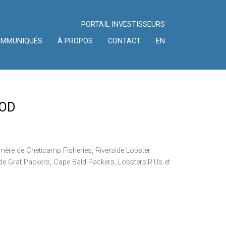
PORTAIL INVESTISSEURS
OMMUNIQUÉS
À PROPOS
CONTACT
EN
OOD
mère de Cheticamp Fisheries, Riverside Lobster
t de Grat Packers, Cape Bald Packers, Lobsters’R’Us et