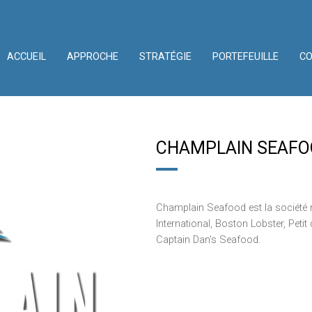
ACCUEIL
APPROCHE
STRATÉGIE
PORTEFEUILLE
C
CHAMPLAIN SEAF
Champlain Seafood est la société 
International, Boston Lobster, Peti
Captain Dan’s Seafood.